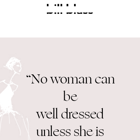
Cart
0
“No
woman
can
L
e
g
a
be
c
y
well dressed
unless she is