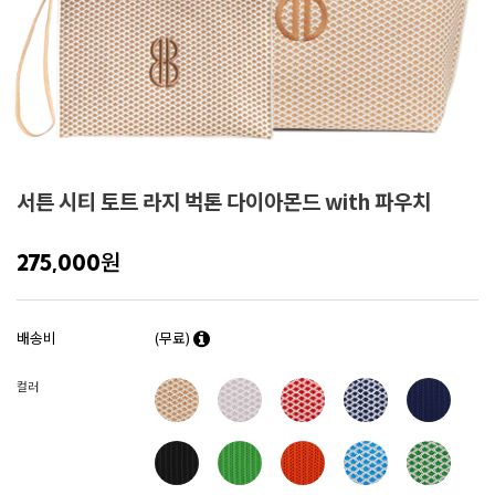
서튼 시티 토트 라지 벅톤 다이아몬드 with 파우치
원
275,000
배송비
(무료)
컬러