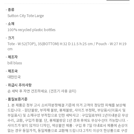
ㆍ종류
Sutton City Tote Large
ㆍ소재
100% recycled plastic bottles
ㆍ크기
Tote - W:52(TOP), 35(BOTTOM) H:32 D:11.5 h:25 cm / Pouch - W:27 H:19
cm
ㆍ제조자
bill blass
ㆍ제조국
대한민국
ㆍ취급시 주의사항
손 세탁 후 자연 건조하세요. (건조기 사용 금지)
ㆍ품질보증기준
1. 본 제품은 정부 고시 소비자분쟁해결 기준에 의거 고객의 정당한 피해를 보상해
드립니다. - 원단불량, 부자재 불량, 봉제불량, 사이즈 부정확, 부당표시(미표시 및
부실표시) 및 소재구성 부적합으로 인한 세탁사고 : 구입일로부터 1년이내분은 무상
수리, 교환, 구입가 환불. 단, 봉제불량은 1년 경과 후에도 무상수선이 가능합니다. -
사이즈가 맞지 않거다 디자인, 색상불만 제품 : 구입 후 7일 이내로서 제품에 손상이
없는 경우 동일가격, 동일제품으로 교환해 드립니다.2가지 이상이 한상품으로 구성