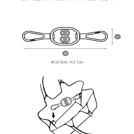
W:10.5cm, H:2.7cm